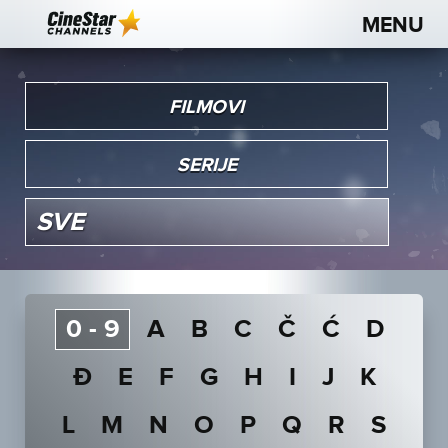
0 - 9
A
B
C
Č
Ć
D
Đ
E
F
G
H
I
J
K
L
M
N
O
P
Q
R
S