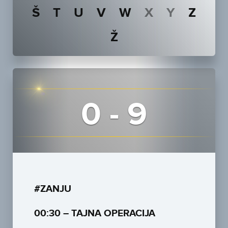
Š
T
U
V
W
X
Y
Z
Ž
0 - 9
#ZANJU
00:30 – TAJNA OPERACIJA