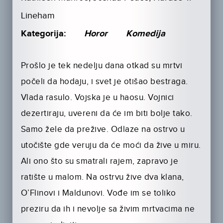
Lineham
Kategorija:
Horor
Komedija
Prošlo je tek nedelju dana otkad su mrtvi
počeli da hodaju, i svet je otišao bestraga.
Vlada rasulo. Vojska je u haosu. Vojnici
dezertiraju, uvereni da će im biti bolje tako.
Samo žele da prežive. Odlaze na ostrvo u
utočište gde veruju da će moći da žive u miru.
Ali ono što su smatrali rajem, zapravo je
ratište u malom. Na ostrvu žive dva klana,
O’Flinovi i Maldunovi. Vođe im se toliko
preziru da ih i nevolje sa živim mrtvacima ne