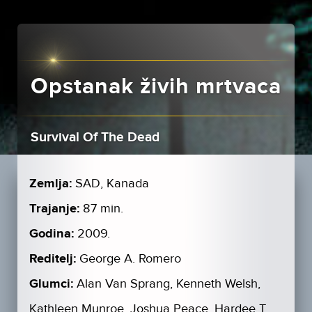
Opstanak živih mrtvaca
Survival Of The Dead
Zemlja:
SAD, Kanada
Trajanje:
87 min.
Godina:
2009.
Reditelj:
George A. Romero
Glumci:
Alan Van Sprang, Kenneth Welsh,
Kathleen Munroe, Joshua Peace, Hardee T.