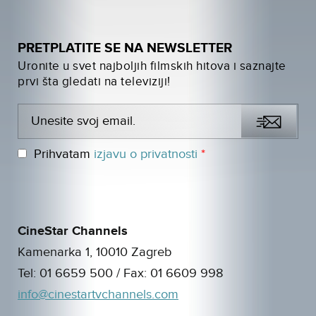
PRETPLATITE SE NA NEWSLETTER
Uronite u svet najboljih filmskih hitova i saznajte
prvi šta gledati na televiziji!
Prihvatam
izjavu o privatnosti
*
CineStar Channels
Kamenarka 1, 10010 Zagreb
Tel:
01 6659 500
/ Fax:
01 6609 998
info@cinestartvchannels.com