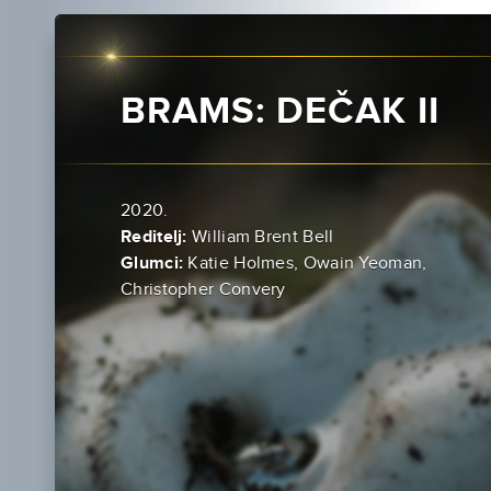
BRAMS: DEČAK II
2020.
Reditelj:
William Brent Bell
Glumci:
Katie Holmes, Owain Yeoman,
Christopher Convery