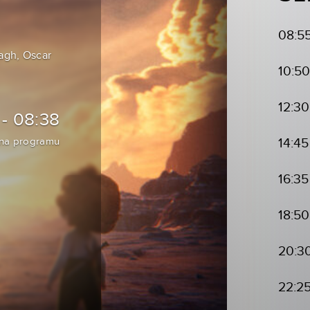
08:5
agh, Oscar
10:50
12:30
 - 08:38
 na programu
14:45
16:35
18:50
20:3
22:2