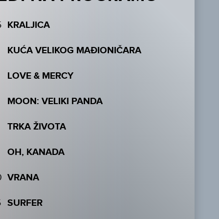
5
KRALJICA
KUĆA VELIKOG MAĐIONIČARA
LOVE & MERCY
MOON: VELIKI PANDA
TRKA ŽIVOTA
OH, KANADA
0
VRANA
5
SURFER