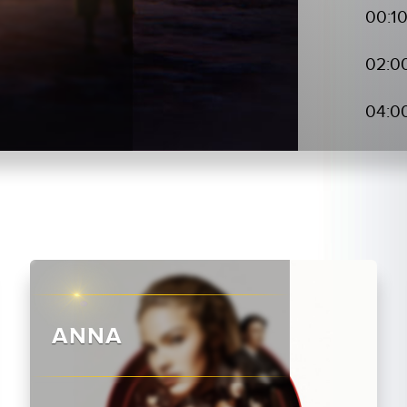
00:1
02:0
04:0
ANNA