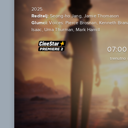
2025.
Reditelj:
Seong-ho Jang, Jamie Thomason
Glumci:
Voices: Pierce Brosnan, Kenneth Bran
Isaac, Uma Thurman, Mark Hamill
07:00
trenutno