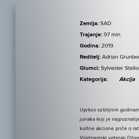
Zemlja:
SAD
Trajanje:
97 min.
Godina:
2019.
Reditelj:
Adrian Grunbe
Glumci:
Sylvester Stall
Kategorija:
Akcija
Uprkos ozbiljnim godinama
junaka koji je najpoznati
kultne akcione priče o r
Vijetnamski veteran Džon