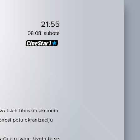
21:55
08.08. subota
svetskih filmskih akcionih
donosi petu ekranizaciju
ađaje u svom životu te se