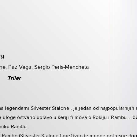
rg
one, Paz Vega, Sergio Peris-Mencheta
Triler
 legendarni Silvester Stalone , je jedan od najpopularnijih 
je uloge ostvario upravo u seriji filmova o Rokiju i Rambu – 
atniku Rambu.
 Rambo (Silvester Stalone ) preživeo je mnoge potresne dog