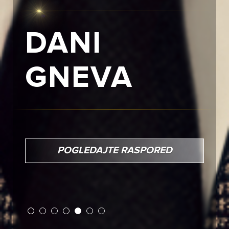
PAD
LONDONA
18:00
11.08. utorak
POGLEDAJTE RASPORED