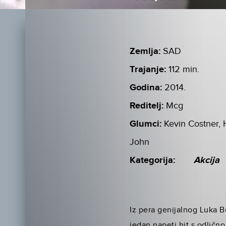
Zemlja:
SAD
Trajanje:
112 min.
Godina:
2014.
Reditelj:
Mcg
Glumci:
Kevin Costner, 
John
Kategorija:
Akcija
Iz pera genijalnog Luka Be
jedan napeti hit s odličn