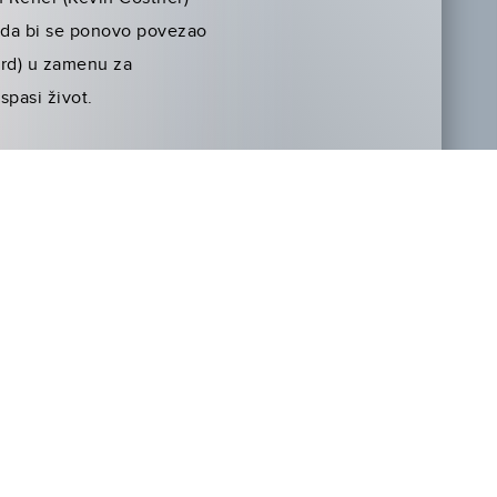
a da bi se ponovo povezao
rd) u zamenu za
spasi život.