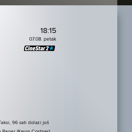
18:15
07.08. petak
aksi, 96 sati dolazi još
an Rener (Kevin Costner)