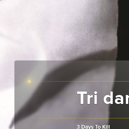
Tri da
3 Days To Kill