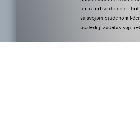
umire od smrtonosne boles
sa svojom otuđenom kćer
poslednji zadatak koji tr