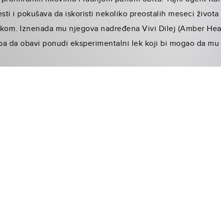
ti i pokušava da iskoristi nekoliko preostalih meseci život
kom. Iznenada mu njegova nadređena Vivi Dilej (Amber Hea
eba da obavi ponudi eksperimentalni lek koji bi mogao da mu 