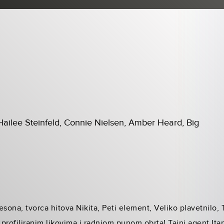
Hailee Steinfeld, Connie Nielsen, Amber Heard, Big
sona, tvorca hitova Nikita, Peti element, Veliko plavetnilo, T
o profiliranim likovima i radnjom punom obrta! Tajni agent It