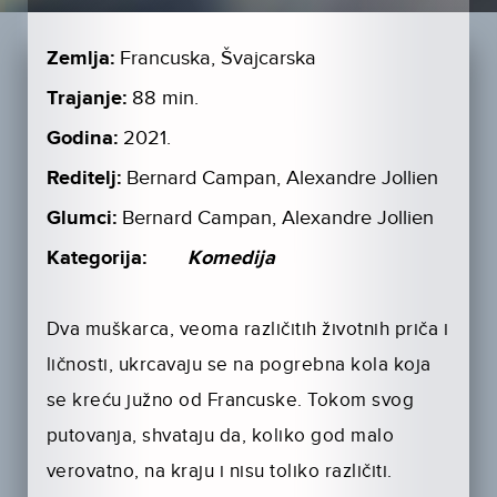
Zemlja:
Francuska, Švajcarska
Trajanje:
88 min.
Godina:
2021.
Reditelj:
Bernard Campan, Alexandre Jollien
Glumci:
Bernard Campan, Alexandre Jollien
Kategorija:
Komedija
Dva muškarca, veoma različitih životnih priča i
ličnosti, ukrcavaju se na pogrebna kola koja
se kreću južno od Francuske. Tokom svog
putovanja, shvataju da, koliko god malo
verovatno, na kraju i nisu toliko različiti.