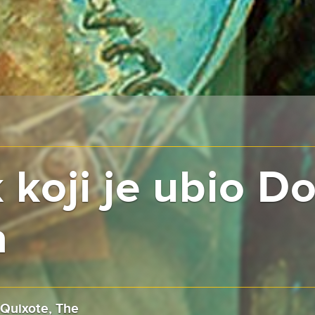
 koji je ubio D
a
Quixote, The