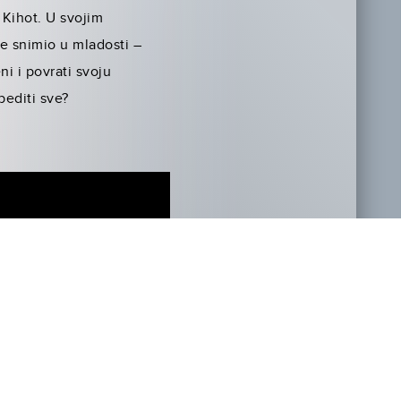
 Kihot. U svojim
je snimio u mladosti –
i i povrati svoju
bediti sve?