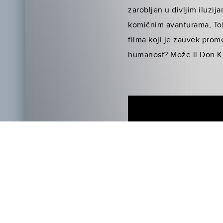
zarobljen u divljim iluzi
komičnim avanturama, Tobi
filma koji je zauvek prom
humanost? Može li Don Kih