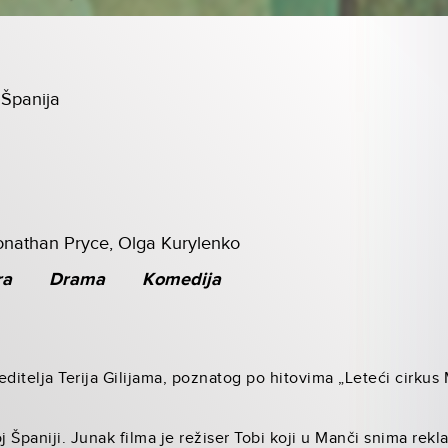
, Španija
onathan Pryce, Olga Kurylenko
ra
Drama
Komedija
ditelja Terija Gilijama, poznatog po hitovima „Leteći cirkus M
j Španiji. Junak filma je režiser Tobi koji u Manči snima rek