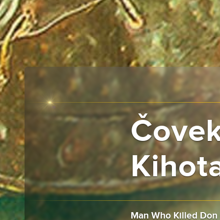
Čovek
Kihot
Man Who Killed Don 