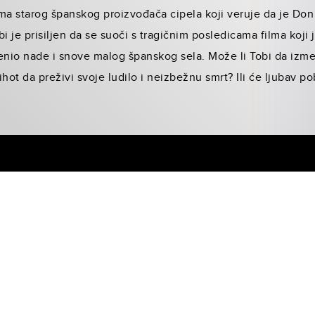
jama starog španskog proizvođača cipela koji veruje da je Don
 je prisiljen da se suoči s tragičnim posledicama filma koji 
enio nade i snove malog španskog sela. Može li Tobi da izmen
ot da preživi svoje ludilo i neizbežnu smrt? Ili će ljubav po