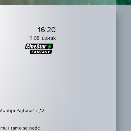
16:20
11.08. utorak
ontija Pajtona“ i „12
lamu i tamo se nađe