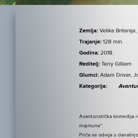
Zemlja:
Velika Britanija
Trajanje:
128 min.
Godina:
2018.
Reditelj:
Terry Gilliam
Glumci:
Adam Driver, J
Kategorija:
Avantu
Avanturistička komedija re
majmuna“.
Priča se odvija u današnjo