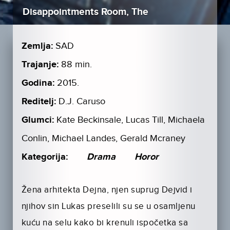
Disappointments Room, The
Zemlja:
SAD
Trajanje:
88 min.
Godina:
2015.
Reditelj:
D.J. Caruso
Glumci:
Kate Beckinsale, Lucas Till, Michaela
Conlin, Michael Landes, Gerald Mcraney
Kategorija:
Drama
Horor
Žena arhitekta Dejna, njen suprug Dejvid i
njihov sin Lukas preselili su se u osamljenu
kuću na selu kako bi krenuli ispočetka sa