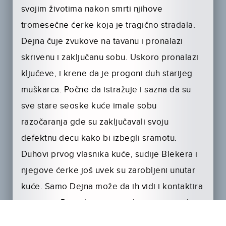
svojim životima nakon smrti njihove
tromesečne ćerke koja je tragično stradala.
Dejna čuje zvukove na tavanu i pronalazi
skrivenu i zaključanu sobu. Uskoro pronalazi
ključeve, i krene da je progoni duh starijeg
muškarca. Počne da istražuje i sazna da su
sve stare seoske kuće imale sobu
razočaranja gde su zaključavali svoju
defektnu decu kako bi izbegli sramotu.
Duhovi prvog vlasnika kuće, sudije Blekera i
njegove ćerke još uvek su zarobljeni unutar
kuće. Samo Dejna može da ih vidi i kontaktira
s njima, a Dejvid posumnja da joj se priviđa.
Kad sudija Bleker zapreti Lukasu, Dejna želi