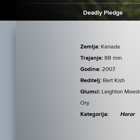
Deadly Pledge
Zemlja:
Kanada
Trajanje:
88 min.
Godina:
2007.
Reditelj:
Bert Kish
Glumci:
Leighton Meest
Ory
Kategorija:
Horor