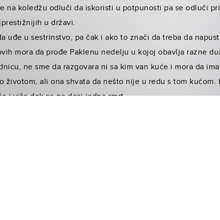
 na koledžu odluči da iskoristi u potpunosti pa se odluči pri
prestižnijih u državi.
uđe u sestrinstvo, pa čak i ako to znači da treba da napusti 
ovih mora da prođe Paklenu nedelju u kojoj obavlja razne du
ednicu, ne sme da razgovara ni sa kim van kuće i mora da ima
alo životom, ali ona shvata da nešto nije u redu s tom kućom.
e i više dok se ne desi jedna smrt…