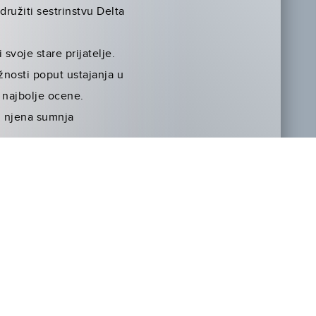
družiti sestrinstvu Delta
svoje stare prijatelje.
žnosti poput ustajanja u
 najbolje ocene.
 I njena sumnja