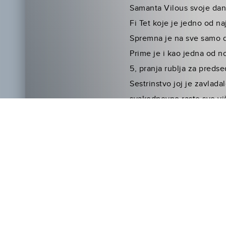
Samanta Vilous svoje dane
Fi Tet koje je jedno od naj
Spremna je na sve samo da 
Prime je i kao jedna od n
5, pranja rublja za preds
Sestrinstvo joj je zavlad
svakodnevno raste sve viš