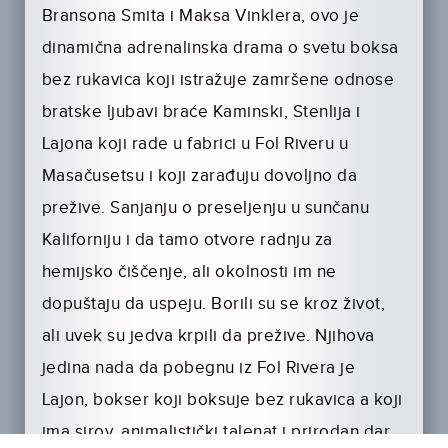
Bransona Smita i Maksa Vinklera, ovo je
dinamična adrenalinska drama o svetu boksa
bez rukavica koji istražuje zamršene odnose
bratske ljubavi braće Kaminski, Stenlija i
Lajona koji rade u fabrici u Fol Riveru u
Masačusetsu i koji zarađuju dovoljno da
prežive. Sanjanju o preseljenju u sunčanu
Kaliforniju i da tamo otvore radnju za
hemijsko čiščenje, ali okolnosti im ne
dopuštaju da uspeju. Borili su se kroz život,
ali uvek su jedva krpili da prežive. Njihova
jedina nada da pobegnu iz Fol Rivera je
Lajon, bokser koji boksuje bez rukavica a koji
ima sirov, animalistički talenat i prirodan dar