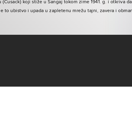
(Cusack) koji stiže u Šangaj tokom zime 1941. g. i otkriva da 
uje to ubistvo i upada u zapletenu mrežu tajni, zavera i obma