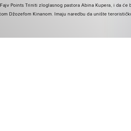
Fajv Points Triniti zloglasnog pastora Abina Kupera, i da će b
om Džozefom Kinanom. Imaju naredbu da unište terorističku ć