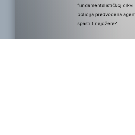
fundamentalističkoj crkvi 
policija predvođena agent
spasti tinejdžere?