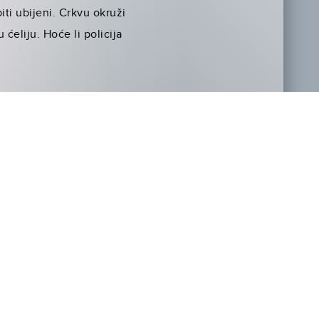
iti ubijeni. Crkvu okruži
eliju. Hoće li policija