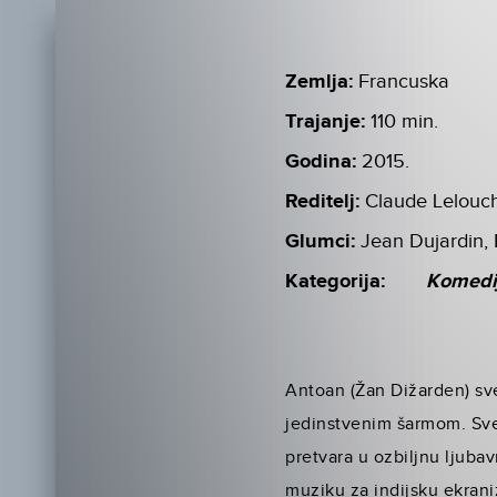
Zemlja:
Francuska
Trajanje:
110 min.
Godina:
2015.
Reditelj:
Claude Lelouc
Glumci:
Jean Dujardin, 
Kategorija:
Komedi
Antoan (Žan Dižarden) sve
jedinstvenim šarmom. Sve
pretvara u ozbiljnu ljuba
muziku za indijsku ekrani