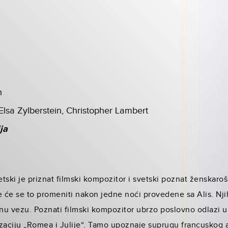
h
Elsa Zylberstein, Christopher Lambert
ja
tski je priznat filmski kompozitor i svetski poznat ženskaroš
 će se to promeniti nakon jedne noći provedene sa Alis. Nj
vnu vezu. Poznati filmski kompozitor ubrzo poslovno odlazi 
zaciju „Romea i Julije“. Tamo upoznaje suprugu francuskog a