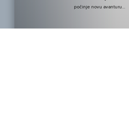
počinje novu avanturu…