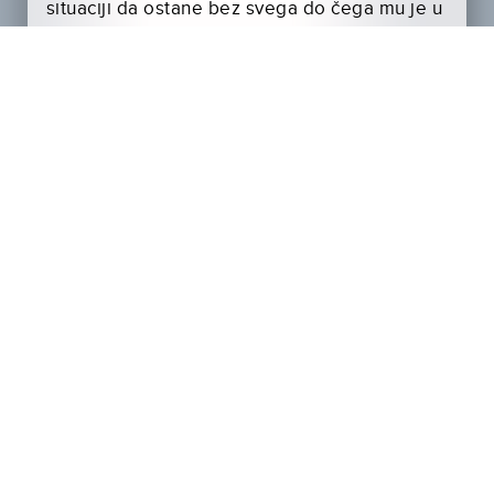
situaciji da ostane bez svega do čega mu je u
životu najviše stalo – porodice, prijatelja i
posla.