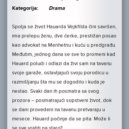
Kategorija:
Drama
Spolja se život Hauarda Vejkfilda čini savršen,
ima prelepu ženu, dve ćerke, prestižan posao
kao advokat na Menhetnu i kuću u predgrađu.
Međutim, jednog dana se sve to promeni kad
Hauard poludi i odlazi da živi sam na tavanu
svoje garaže, ostavljajući svoju porodicu u
razmišljanju šta mu se dogodilo i kuda je
nestao. Svaki dan ih posmatra sa svog
prozora – posmatrajući sopstveni život, dok
se dani provedeni na tavanu pretvaraju u
mesece. Hauard počinje da se pita: Može li
se sve vratiti na staro?