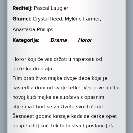
Reditelj:
Pascal Laugier
Glumci:
Crystal Reed, Mylène Farmer,
Anastasia Phillips
Kategorija:
Drama
Horor
Horor koji će vas držati u napetosti od
početka do kraja.
Film prati život majke dvoje dece koja je
nasledila dom od svoje tetke. Već prve noći u
novoj kući majka se suočava s opasnim
uljezima i bori se za živote svojih ćerki.
Šesnaest godina kasnije kada se ćerke opet
okupe u toj kući tek tada stvari postanu još