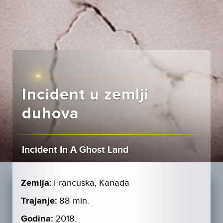
Incident u zemlji
duhova
Incident In A Ghost Land
Zemlja:
Francuska, Kanada
Trajanje:
88 min.
Godina:
2018.