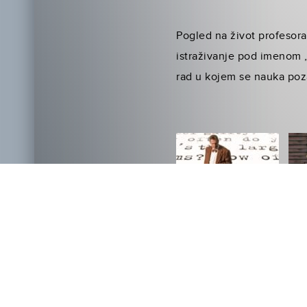
Pogled na život profesora 
istraživanje pod imenom 
rad u kojem se nauka po