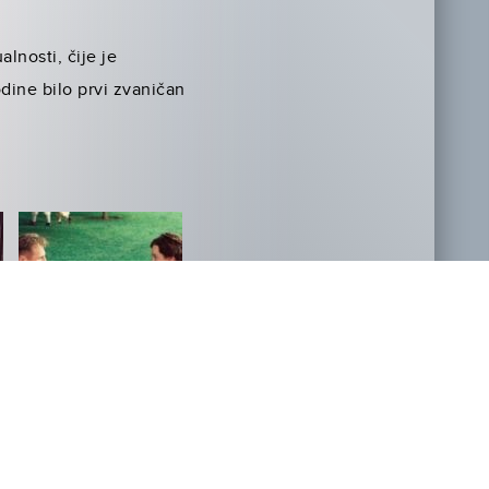
lnosti, čije je
dine bilo prvi zvaničan