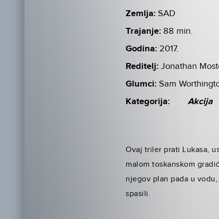
Zemlja:
SAD
Trajanje:
88 min.
Godina:
2017.
Reditelj:
Jonathan Mos
Glumci:
Sam Worthingt
Kategorija:
Akcija
Ovaj triler prati Lukasa,
malom toskanskom gradiću
njegov plan pada u vodu, 
spasili.