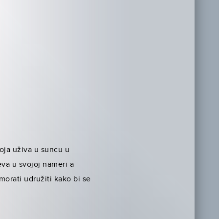
koja uživa u suncu u
va u svojoj nameri a
morati udružiti kako bi se