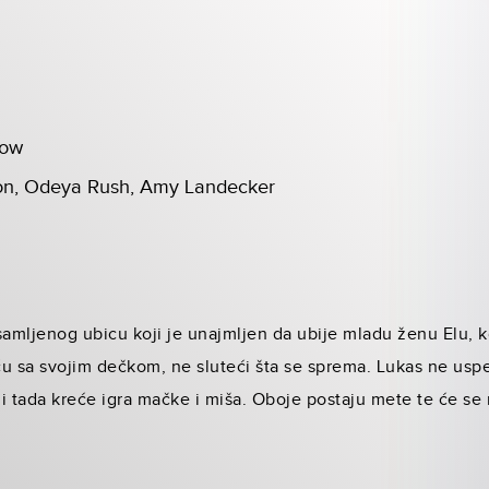
tow
on, Odeya Rush, Amy Landecker
 usamljenog ubicu koji je unajmljen da ubije mladu ženu Elu, 
 sa svojim dečkom, ne sluteći šta se sprema. Lukas ne uspe
i tada kreće igra mačke i miša. Oboje postaju mete te će se 