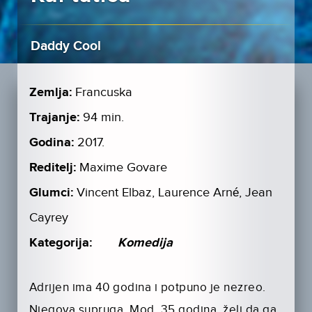
Daddy Cool
Zemlja:
Francuska
Trajanje:
94 min.
Godina:
2017.
Reditelj:
Maxime Govare
Glumci:
Vincent Elbaz, Laurence Arné, Jean
Cayrey
Kategorija:
Komedija
Adrijen ima 40 godina i potpuno je nezreo.
Njegova supruga, Mod, 35 godina, želi da ga