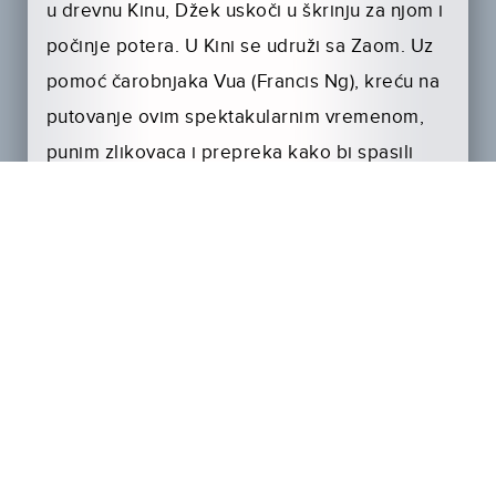
u drevnu Kinu, Džek uskoči u škrinju za njom i
počinje potera. U Kini se udruži sa Zaom. Uz
pomoć čarobnjaka Vua (Francis Ng), kreću na
putovanje ovim spektakularnim vremenom,
punim zlikovaca i prepreka kako bi spasili
Sulin od Aruna (Dave Bautista), zlog i nasilnog
ratničkog vođe, koji planira da se oženi
princezom i zavlada njenim kraljevstvom, a
zatim da je ubije prve bračne noći.
Bojažljivi Džek mora da se suoči sa svojim
strahovima, osvoji nepoznati svemir, postane
uspešan ratnik i spase princezu i njeno
kraljevstvo. Tek će tada moći da se vrati kući i
suoči se sa izazovima svog savremenog