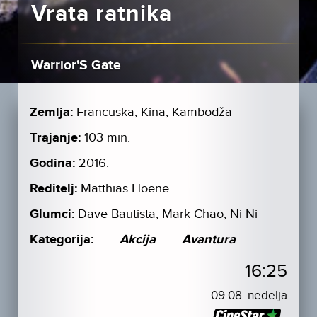
Vrata ratnika
Warrior'S Gate
Zemlja:
Francuska, Kina, Kambodža
Trajanje:
103 min.
Godina:
2016.
Reditelj:
Matthias Hoene
Glumci:
Dave Bautista, Mark Chao, Ni Ni
Kategorija:
Akcija
Avantura
16:25
09.08. nedelja