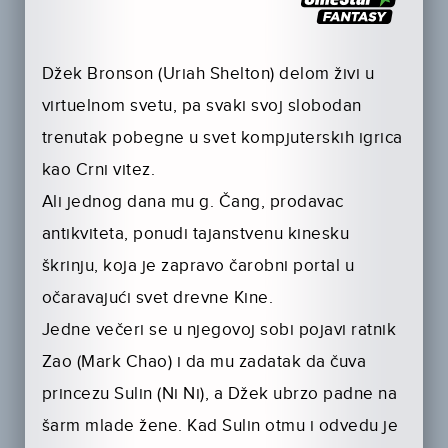
Džek Bronson (Uriah Shelton) delom živi u
virtuelnom svetu, pa svaki svoj slobodan
trenutak pobegne u svet kompjuterskih igrica
kao Crni vitez.
Ali jednog dana mu g. Čang, prodavac
antikviteta, ponudi tajanstvenu kinesku
škrinju, koja je zapravo čarobni portal u
očaravajući svet drevne Kine.
Jedne večeri se u njegovoj sobi pojavi ratnik
Zao (Mark Chao) i da mu zadatak da čuva
princezu Sulin (Ni Ni), a Džek ubrzo padne na
šarm mlade žene. Kad Sulin otmu i odvedu je