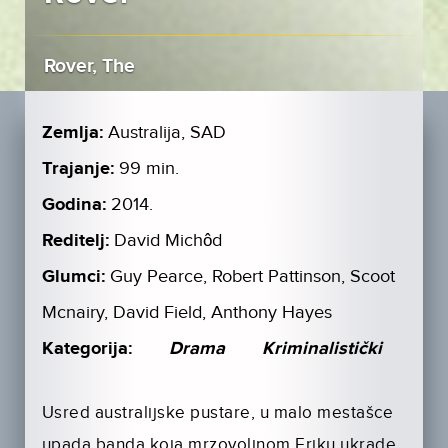
Rover, The
Zemlja:
Australija, SAD
Trajanje:
99 min.
Godina:
2014.
Reditelj:
David Michôd
Glumci:
Guy Pearce, Robert Pattinson, Scoot
Mcnairy, David Field, Anthony Hayes
Kategorija:
Drama
Kriminalistički
Usred australijske pustare, u malo mestašce
upada banda koja mrzovoljnom Eriku ukrade