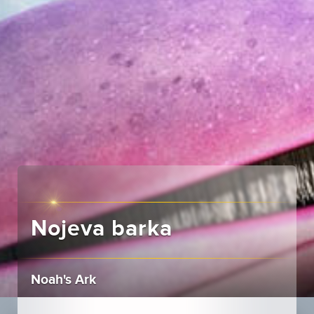
Nojeva barka
Noah's Ark