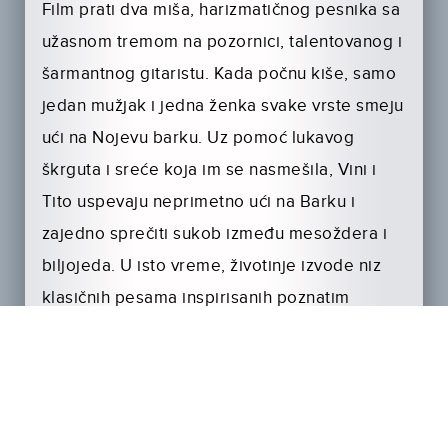
Film prati dva miša, harizmatičnog pesnika sa
užasnom tremom na pozornici, talentovanog i
šarmantnog gitaristu. Kada počnu kiše, samo
jedan mužjak i jedna ženka svake vrste smeju
ući na Nojevu barku. Uz pomoć lukavog
škrguta i sreće koja im se nasmešila, Vini i
Tito uspevaju neprimetno ući na Barku i
zajedno sprečiti sukob između mesoždera i
biljojeda. U isto vreme, životinje izvode niz
klasičnih pesama inspirisanih poznatim
pesnikom Vinisijusom de Moraesom. Mogu li
ovi talentovani skriveni putnici muzikom
razbiti napetost i pomoći ovim zatvorenim
stvorenjima da prežive zajedno 40 dana i 40