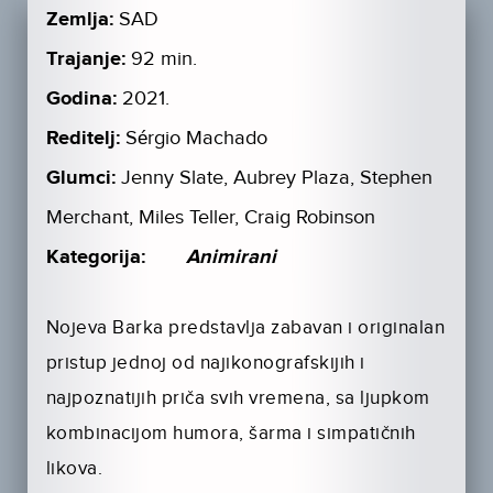
Zemlja:
SAD
Trajanje:
92 min.
Godina:
2021.
Reditelj:
Sérgio Machado
Glumci:
Jenny Slate, Aubrey Plaza, Stephen
Merchant, Miles Teller, Craig Robinson
Kategorija:
Animirani
Nojeva Barka predstavlja zabavan i originalan
pristup jednoj od najikonografskijih i
najpoznatijih priča svih vremena, sa ljupkom
kombinacijom humora, šarma i simpatičnih
likova.