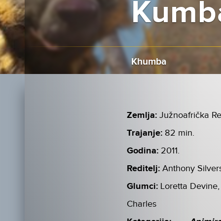
Kumb
Khumba
Zemlja:
Južnoafrička R
Trajanje:
82 min.
Godina:
2011.
Reditelj:
Anthony Silver
Glumci:
Loretta Devine,
Charles