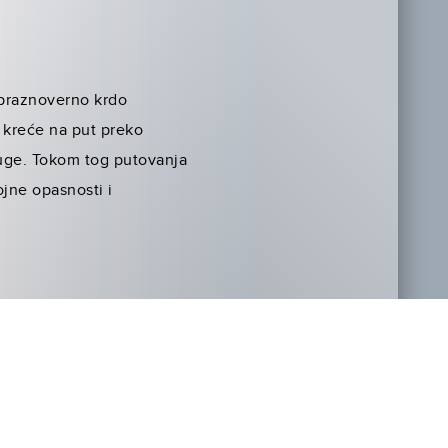
 praznoverno krdo
o kreće na put preko
ruge. Tokom tog putovanja
ojne opasnosti i