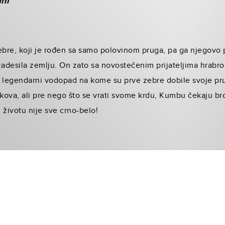
ani
bre, koji je rođen sa samo polovinom pruga, pa ga njegovo
zadesila zemlju. On zato sa novostečenim prijateljima hrabr
o legendarni vodopad na kome su prve zebre dobile svoje p
ikova, ali pre nego što se vrati svome krdu, Kumbu čekaju br
životu nije sve crno-belo!