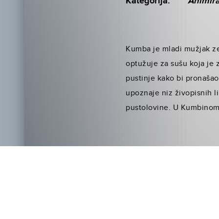
Kategorija:
Animir
Kumba je mladi mužjak ze
optužuje za sušu koja je 
pustinje kako bi pronaša
upoznaje niz živopisnih l
pustolovine. U Kumbinom 