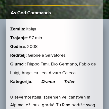
As God Commands
Zemlja:
Italija
Trajanje:
97 min.
Godina:
2008.
Reditelj:
Gabriele Salvatores
Glumci:
Filippo Timi, Elio Germano, Fabio de
Luigi, Angelica Leo, Alvaro Caleca
Kategorija:
Drama
Triler
U severnoj Italiji, zasenjen veličanstvenim
Alpima leži pust gradić. Tu Rino podiže svog