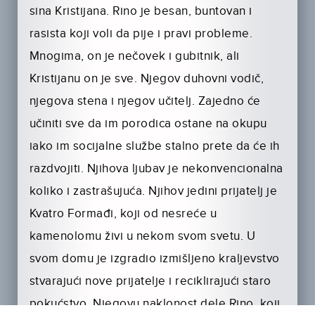
sina Kristijana. Rino je besan, buntovan i
rasista koji voli da pije i pravi probleme.
Mnogima, on je nečovek i gubitnik, ali
Kristijanu on je sve. Njegov duhovni vodič,
njegova stena i njegov učitelj. Zajedno će
učiniti sve da im porodica ostane na okupu
iako im socijalne službe stalno prete da će ih
razdvojiti. Njihova ljubav je nekonvencionalna
koliko i zastrašujuća. Njihov jedini prijatelj je
Kvatro Formađi, koji od nesreće u
kamenolomu živi u nekom svom svetu. U
svom domu je izgradio izmišljeno kraljevstvo
stvarajući nove prijatelje i reciklirajući staro
pokućstvo. Njegovu naklonost dele Rino, koji