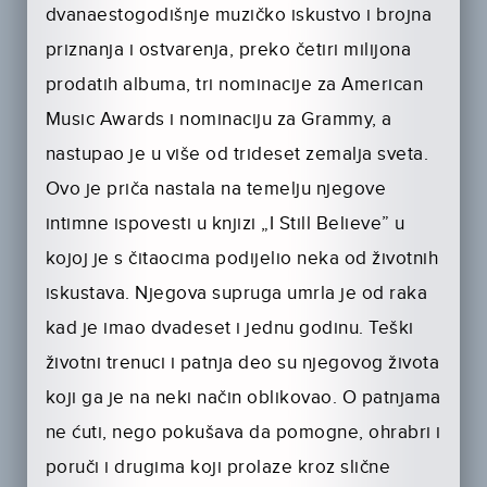
dvanaestogodišnje muzičko iskustvo i brojna
priznanja i ostvarenja, preko četiri milijona
prodatih albuma, tri nominacije za American
Music Awards i nominaciju za Grammy, a
nastupao je u više od trideset zemalja sveta.
Ovo je priča nastala na temelju njegove
intimne ispovesti u knjizi „I Still Believe” u
kojoj je s čitaocima podijelio neka od životnih
iskustava. Njegova supruga umrla je od raka
kad je imao dvadeset i jednu godinu. Teški
životni trenuci i patnja deo su njegovog života
koji ga je na neki način oblikovao. O patnjama
ne ćuti, nego pokušava da pomogne, ohrabri i
poruči i drugima koji prolaze kroz slične