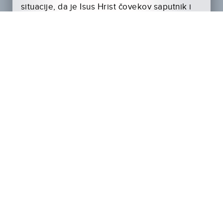
situacije, da je Isus Hrist čovekov saputnik i
da razume svaku bol koju čovek može
doživeti.