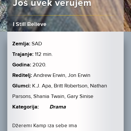
Još uvek verujem
I Still Believe
Zemlja:
SAD
Trajanje:
112 min.
Godina:
2020.
Reditelj:
Andrew Erwin, Jon Erwin
Glumci:
K.J. Apa, Britt Robertson, Nathan
Parsons, Shania Twain, Gary Sinise
Kategorija:
Drama
Džeremi Kamp iza sebe ima