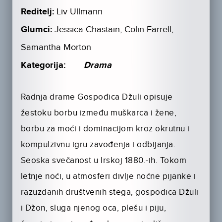
Reditelj:
Liv Ullmann
Glumci:
Jessica Chastain, Colin Farrell,
Samantha Morton
Kategorija:
Drama
Radnja drame Gospođica Džuli opisuje
žestoku borbu između muškarca i žene,
borbu za moći i dominacijom kroz okrutnu i
kompulzivnu igru zavođenja i odbijanja.
Seoska svečanost u Irskoj 1880.-ih. Tokom
letnje noći, u atmosferi divlje noćne pijanke i
razuzdanih društvenih stega, gospođica Džuli
i Džon, sluga njenog oca, plešu i piju,