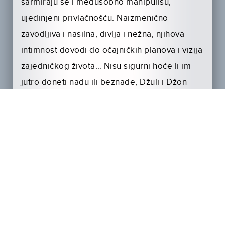
šarmiraju se i međusobno manipulišu,
ujedinjeni privlačnošću. Naizmenično
zavodljiva i nasilna, divlja i nežna, njihova
intimnost dovodi do očajničkih planova i vizija
zajedničkog života… Nisu sigurni hoće li im
jutro doneti nadu ili beznađe, Džuli i Džon
pronalaze izlaz u konačnom činu koji je
uzvišen i zastrašujuć, kao grčka tragedija.