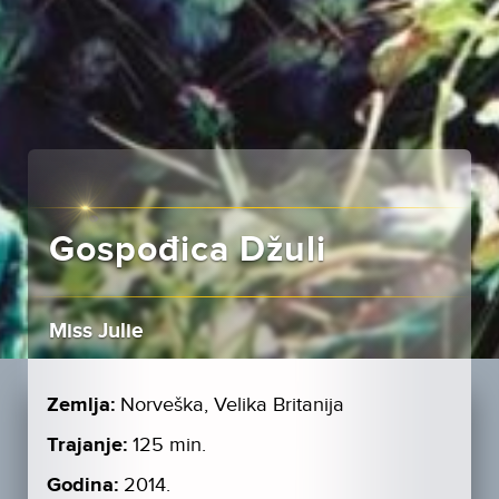
Gospođica Džuli
Miss Julie
Zemlja:
Norveška, Velika Britanija
Trajanje:
125 min.
Godina:
2014.