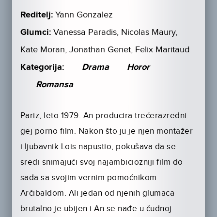
Reditelj:
Yann Gonzalez
Glumci:
Vanessa Paradis, Nicolas Maury,
Kate Moran, Jonathan Genet, Felix Maritaud
Kategorija:
Drama
Horor
Romansa
Pariz, leto 1979. An producira trećerazredni
gej porno film. Nakon što ju je njen montažer
i ljubavnik Lois napustio, pokušava da se
sredi snimajući svoj najambiciozniji film do
sada sa svojim vernim pomoćnikom
Arčibaldom. Ali jedan od njenih glumaca
brutalno je ubijen i An se nađe u čudnoj