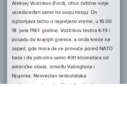
Aleksej Vostrikov (Ford), oficir čelične volje
usredsređen samo na svoju misiju. On
isplovljava tačno u najavljeno vreme, u 16:00
18. juna 1961. godine. Vostrikov testira K-19 i
posadu do krajnjih granica, a onda kreće na
zapad, gde mora da se provuče pored NATO
baza i da patrolira samo 400 kilometara od
američke obale, između Vašingtona i
Njujorka. Nesvestan nedostataka
podmornice, kapetan Vostrikov kreće na
putovanje koje bi istovremeno moglo biti i
poslednje. 4. jula 1961. godine dolazi do
katastrofe koja bi mogla da poprimi globalne
razmere: sistem hlađenja podmorničkog