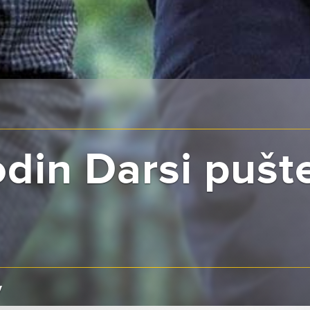
din Darsi pušt
y