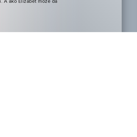
i. A ako Elizabet može da