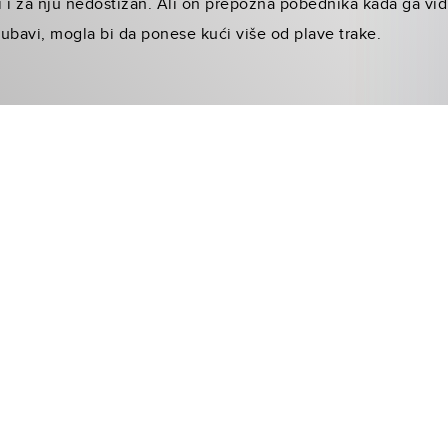
 i za nju nedostižan. Ali on prepozna pobednika kada ga vid
ubavi, mogla bi da ponese kući više od plave trake.