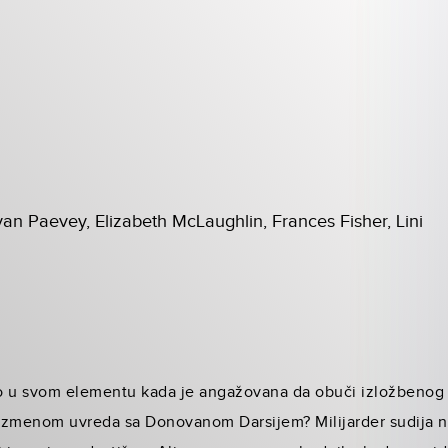
an Paevey, Elizabeth McLaughlin, Frances Fisher, Lini
o u svom elementu kada je angažovana da obuči izložbenog p
azmenom uvreda sa Donovanom Darsijem? Milijarder sudija na