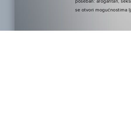
poseban: arogantan, seksi
se otvori mogućnostima lj