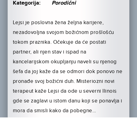
Kategorija:
Porodični
Lejsi je poslovna žena željna karijere,
nezadovoljna svojom božićnom prošlošću
tokom praznika. Očekuje da će postati
partner, ali njen stav i ispad na
kancelarijskom okupljanju naveli su njenog
šefa da joj kaže da se odmori dok ponovo ne
pronađe svoj božićni duh. Misteriozni novi
terapeut kaže Lejsi da ode u severni Ilinois
gde se zaglavi u istom danu koji se ponavlja i
mora da smisli kako da pobegne…