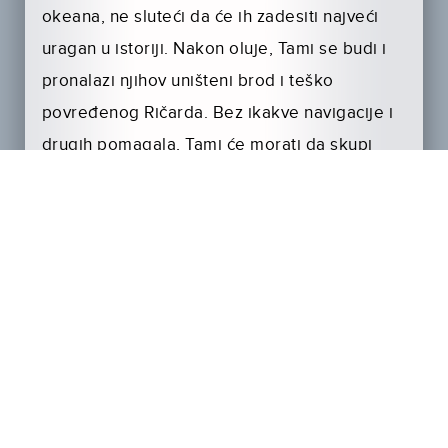
okeana, ne sluteći da će ih zadesiti najveći
uragan u istoriji. Nakon oluje, Tami se budi i
pronalazi njihov uništeni brod i teško
povređenog Ričarda. Bez ikakve navigacije i
drugih pomagala, Tami će morati da skupi
snagu i vrati ih na sigurno.