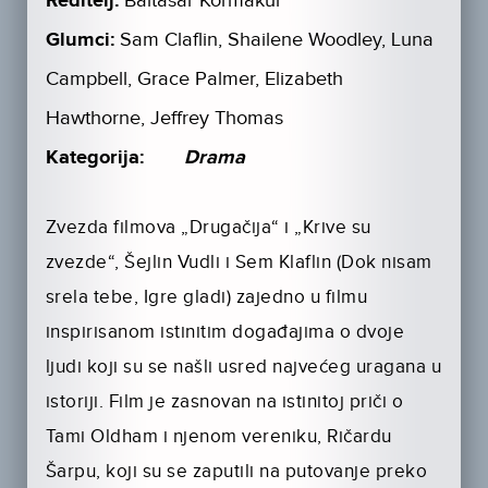
Reditelj:
Baltasar Kormakur
Glumci:
Sam Claflin, Shailene Woodley, Luna
Campbell, Grace Palmer, Elizabeth
Hawthorne, Jeffrey Thomas
Kategorija:
Drama
Zvezda filmova „Drugačija“ i „Krive su
zvezde“, Šejlin Vudli i Sem Klaflin (Dok nisam
srela tebe, Igre gladi) zajedno u filmu
inspirisanom istinitim događajima o dvoje
ljudi koji su se našli usred najvećeg uragana u
istoriji. Film je zasnovan na istinitoj priči o
Tami Oldham i njenom vereniku, Ričardu
Šarpu, koji su se zaputili na putovanje preko