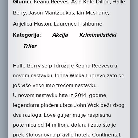
Glumci:
Keanu Reeves, Asia Kate Dillon, Halle
Berry, Jason Mantzoukas, Ian Mcshane,
Anjelica Huston, Laurence Fishburne
Kategorija:
Akcija
Kriminalistički
Triler
Halle Berry se pridružuje Keanu Reevesu u
novom nastavku Johna Wicka i upravo zato se
još više veselimo trećem nastavku.
U novom nastavku hita iz 2014. godine,
legendarni plaćeni ubica John Wick beži zbog
dva razloga. Love ga jer mu je raspisana
poternica od 14 miliona dolara i zato što je
prekršio osnovno pravilo hotela Continental,