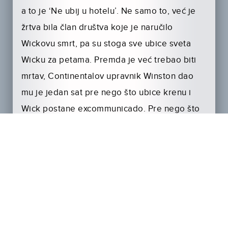
a to je ‘Ne ubij u hotelu’. Ne samo to, već je
žrtva bila član društva koje je naručilo
Wickovu smrt, pa su stoga sve ubice sveta
Wicku za petama. Premda je već trebao biti
mrtav, Continentalov upravnik Winston dao
mu je jedan sat pre nego što ubice krenu i
Wick postane excommunicado. Pre nego što
mu se opozove članstvo, zabrane sve usluge
te ga odseku od svih drugih članova, Wick će
i kolcem i lancem i bokserom ići kroz sve
druge kako bi pobegao iz Njujorka i ostao živ.
Naravno, Wickov pas kreće s njim u akciju i
krvoločno napada sve one koji im se nađu na
putu.