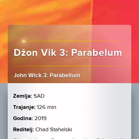
Džon Vik 3: Parabelum
John Wick 3: Parabellum
Zemlja:
SAD
Trajanje:
126 min.
Godina:
2019.
Reditelj:
Chad Stahelski