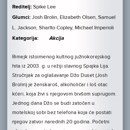
Reditelj:
Spike Lee
Glumci:
Josh Brolin, Elizabeth Olsen, Samuel
L. Jackson, Sharlto Copley, Michael Imperioli
Kategorija:
Akcija
Rimejk istoimenog kultnog južnokorejskog
hita iz 2003. g. u režiji slavnog Spajka Lija.
Stručnjak za oglašavanje Džo Duset (Josh
Brolin) je ženskaroš, alkoholičar i loš otac
kćeri, koja živi s njegovom bivšom suprugom.
Jednog dana Džo se budi zatočen u
motelskoj sobi bez telefona koja će postati
njegov zatvor narednih 20 godina. Početni