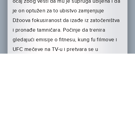
očaj zbog vesti da mu je supruga ubijena i da
je on optužen za to ubistvo zamjenjuje
Džoova fokusiranost da izađe iz zatočeništva
i pronađe tamničara. Počinje da trenira
gledajući emisije o fitnesu, kung fu filmove i
UFC mečeve na TV-u i pretvara se u
smrtonosno oružje spremno na osvetu, a
onda ga odjednom neobjašnjivo oslobađaju…