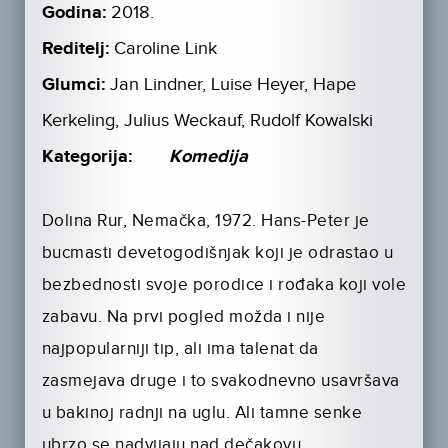
Godina:
2018.
Reditelj:
Caroline Link
Glumci:
Jan Lindner, Luise Heyer, Hape
Kerkeling, Julius Weckauf, Rudolf Kowalski
Kategorija:
Komedija
Dolina Rur, Nemačka, 1972. Hans-Peter je
bucmasti devetogodišnjak koji je odrastao u
bezbednosti svoje porodice i rođaka koji vole
zabavu. Na prvi pogled možda i nije
najpopularniji tip, ali ima talenat da
zasmejava druge i to svakodnevno usavršava
u bakinoj radnji na uglu. Ali tamne senke
ubrzo se nadvijaju nad dečakovu