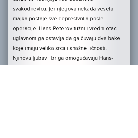
svakodnevicu, jer njegova nekada vesela
majka postaje sve depresivnija posle
operacije. Hans-Peterov tužni i vredni otac
uglavnom ga ostavlja da ga čuvaju dve bake
koje imaju velika srca i snažne ličnosti.
Njihova ljubav i briga omogućavaju Hans-
Peteru da preživi emocionalna previranja i da
iskoristi svoje komičarske talente da zaleči
sopstvene rane dok zasmejava ljude.