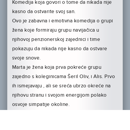
Komedija koja govori o tome da nikada nije
kasno da ostvarite svoj san.
Ovo je zabavna i emotivna komedija o grupi
žena koje formiraju grupu navijačica u
njihovoj penzionerskoj zajednici i time
pokazuju da nikada nije kasno da ostvare
svoje snove.
Marta je žena koja prva pokreće grupu
zajedno s koleginicama Šeril Oliv, i Alis. Prvo
ih ismejavaju , ali se sreća ubrzo okreće na
njihovu stranu i svojom energijom polako
osvoje simpatije okoline.