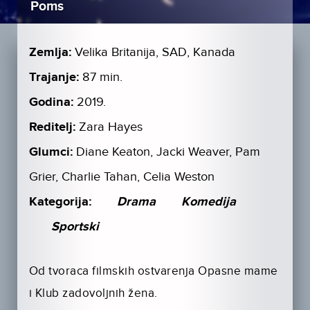
Poms
Zemlja:
Velika Britanija, SAD, Kanada
Trajanje:
87 min.
Godina:
2019.
Reditelj:
Zara Hayes
Glumci:
Diane Keaton, Jacki Weaver, Pam
Grier, Charlie Tahan, Celia Weston
Kategorija:
Drama
Komedija
Sportski
Od tvoraca filmskih ostvarenja Opasne mame
i Klub zadovoljnih žena.