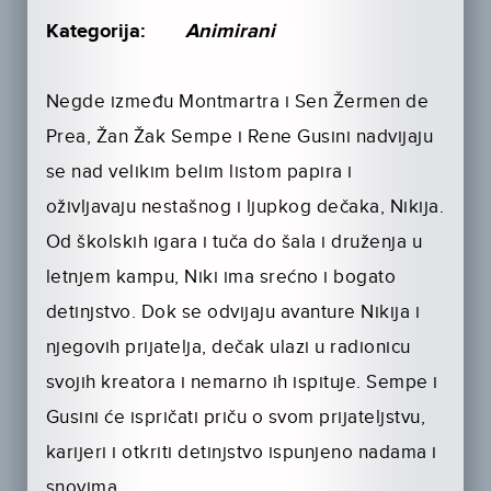
Kategorija:
Animirani
Negde između Montmartra i Sen Žermen de
Prea, Žan Žak Sempe i Rene Gusini nadvijaju
se nad velikim belim listom papira i
oživljavaju nestašnog i ljupkog dečaka, Nikija.
Od školskih igara i tuča do šala i druženja u
letnjem kampu, Niki ima srećno i bogato
detinjstvo. Dok se odvijaju avanture Nikija i
njegovih prijatelja, dečak ulazi u radionicu
svojih kreatora i nemarno ih ispituje. Sempe i
Gusini će ispričati priču o svom prijateljstvu,
karijeri i otkriti detinjstvo ispunjeno nadama i
snovima.