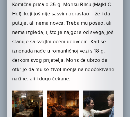
Komična priča o 35-g. Morisu Blisu (Majkl C.
Hol), koji još nije sasvim odrastao – želi da
putuje, ali nema novca. Treba mu posao, ali
nema izgleda, i, što je najgore od svega, još
stanuje sa svojim ocem udovcem. Kad se
iznenada nađe u romantičnoj vezi s 18-g.
ćerkom svog prijatelja, Moris će ubrzo da
otkrije da mu se život menja na neočekivane
načine, ali i dugo čekane.