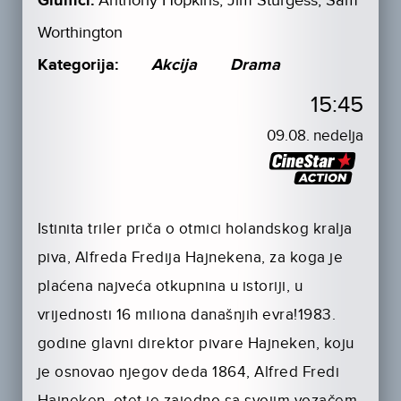
Glumci:
Anthony Hopkins, Jim Sturgess, Sam
Worthington
Kategorija:
Akcija
Drama
15:45
09.08. nedelja
Istinita triler priča o otmici holandskog kralja
piva, Alfreda Fredija Hajnekena, za koga je
plaćena najveća otkupnina u istoriji, u
vrijednosti 16 miliona današnjih evra!1983.
godine glavni direktor pivare Hajneken, koju
je osnovao njegov deda 1864, Alfred Fredi