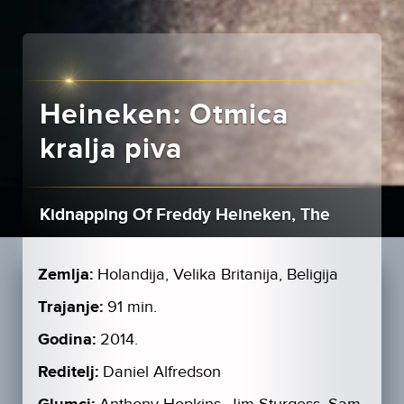
Heineken: Otmica
kralja piva
Kidnapping Of Freddy Heineken, The
Zemlja:
Holandija, Velika Britanija, Beligija
Trajanje:
91 min.
Godina:
2014.
Reditelj:
Daniel Alfredson