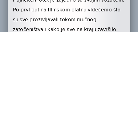
Hajneken, otet je zajedno sa svojim vozačem.
Po prvi put na filmskom platnu videćemo šta
su sve proživljavali tokom mučnog
zatočeništva i kako je sve na kraju završilo.