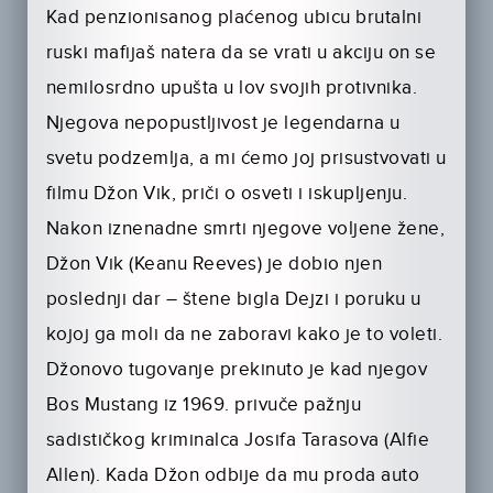
Kad penzionisanog plaćenog ubicu brutalni
ruski mafijaš natera da se vrati u akciju on se
nemilosrdno upušta u lov svojih protivnika.
Njegova nepopustljivost je legendarna u
svetu podzemlja, a mi ćemo joj prisustvovati u
filmu Džon Vik, priči o osveti i iskupljenju.
Nakon iznenadne smrti njegove voljene žene,
Džon Vik (Keanu Reeves) je dobio njen
poslednji dar – štene bigla Dejzi i poruku u
kojoj ga moli da ne zaboravi kako je to voleti.
Džonovo tugovanje prekinuto je kad njegov
Bos Mustang iz 1969. privuče pažnju
sadističkog kriminalca Josifa Tarasova (Alfie
Allen). Kada Džon odbije da mu proda auto