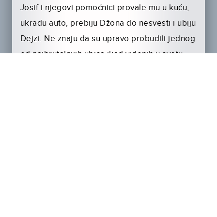
Josif i njegovi pomoćnici provale mu u kuću,
ukradu auto, prebiju Džona do nesvesti i ubiju
Dejzi. Ne znaju da su upravo probudili jednog
od najbrutalnijih ubica ikad viđenih u svetu
podzemlja. Džonova potraga za ukradenim
autom vodi ga u delove Njujorka koje turisti
nikad neće videti, podzemni svet kriminala
kojim je Džon Vik nekad vladao. Džon uskoro
sazna da traži sina okrutnog ruskog bosa
Viga Tarasova (Michael Nyqvist), svog bivšeg
partnera koji mu ucenjuje glavu kako bi
spasio svoje dete. Da bi preživeo, Džon opet
postaje nemilosrdna ubojitita mašina i upušta
se u borbu s Vigom i njegovim vojnicima koju