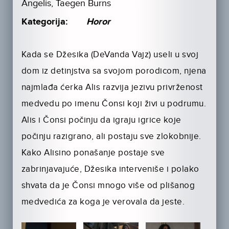
Angelis, Taegen Burns
Kategorija:
Horor
Kada se Džesika (DeVanda Vajz) useli u svoj
dom iz detinjstva sa svojom porodicom, njena
najmlađa ćerka Alis razvija jezivu privrženost
medvedu po imenu Čonsi koji živi u podrumu.
Alis i Čonsi počinju da igraju igrice koje
počinju razigrano, ali postaju sve zlokobnije.
Kako Alisino ponašanje postaje sve
zabrinjavajuće, Džesika interveniše i polako
shvata da je Čonsi mnogo više od plišanog
medvedića za koga je verovala da jeste.