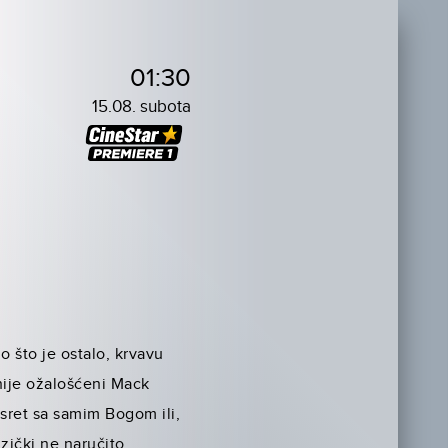
01:30
15.08. subota
o što je ostalo, krvavu
snije ožalošćeni Mack
usret sa samim Bogom ili,
izički ne naručito