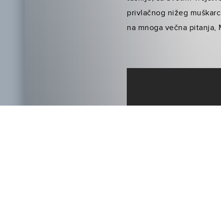
privlačnog nižeg muškarca
na mnoga večna pitanja, 