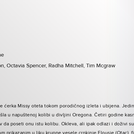
ne
n, Octavia Spencer, Radha Mitchell, Tim Mcgraw
 je ćerka Missy oteta tokom porodičnog izleta i ubijena. Jedin
našla u napuštenoj kolibi u divljini Oregona. Četiri godine ka
da poseti onu istu kolibu. Okleva, ali ipak odlazi i doživi s
om prikazanim u liku krupne vesele crnkinje Elousie (Otac), f