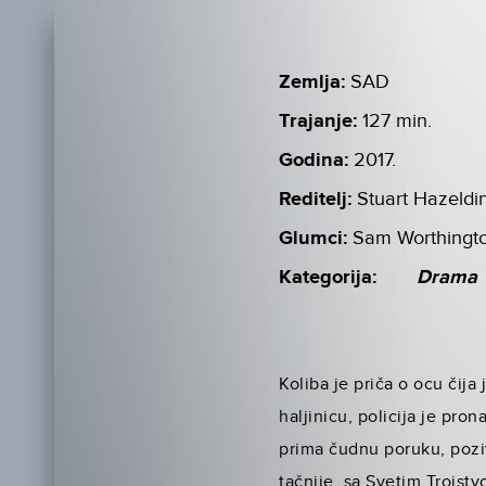
Zemlja:
SAD
Trajanje:
127 min.
Godina:
2017.
Reditelj:
Stuart Hazeldi
Glumci:
Sam Worthingto
Kategorija:
Drama
Koliba je priča o ocu čija
haljinicu, policija je pro
prima čudnu poruku, poziv 
tačnije, sa Svetim Trojstv