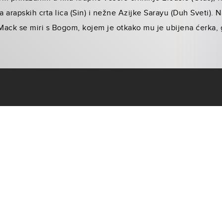
 arapskih crta lica (Sin) i nežne Azijke Sarayu (Duh Sveti).
Mack se miri s Bogom, kojem je otkako mu je ubijena ćerka,