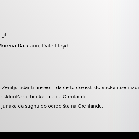
ugh
Morena Baccarin, Dale Floyd
u Zemlju udariti meteor i da će to dovesti do apokalipse i iz
je sklonište u bunkerima na Grenlandu.
h junaka da stignu do odredišta na Grenlandu.