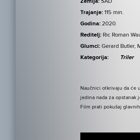
Zemlja:
SAD
Trajanje:
115 min.
Godina:
2020.
Reditelj:
Ric Roman Wa
Glumci:
Gerard Butler, 
Kategorija:
Triler
Naučnici otkrivaju da će 
jedina nada za opstanak 
Film prati pokušaj glavni