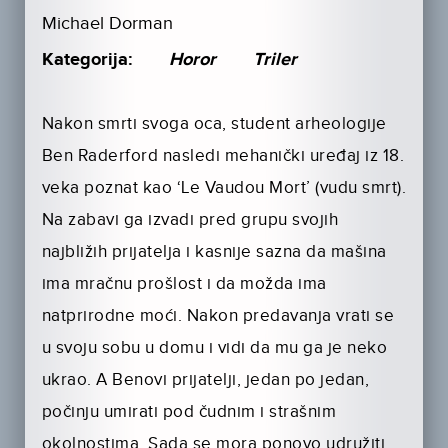
Michael Dorman
Kategorija:
Horor
Triler
Nakon smrti svoga oca, student arheologije
Ben Raderford nasledi mehanički uređaj iz 18.
veka poznat kao ‘Le Vaudou Mort’ (vudu smrt).
Na zabavi ga izvadi pred grupu svojih
najbližih prijatelja i kasnije sazna da mašina
ima mračnu prošlost i da možda ima
natprirodne moći. Nakon predavanja vrati se
u svoju sobu u domu i vidi da mu ga je neko
ukrao. A Benovi prijatelji, jedan po jedan,
počinju umirati pod čudnim i strašnim
okolnostima. Sada se mora ponovo udružiti