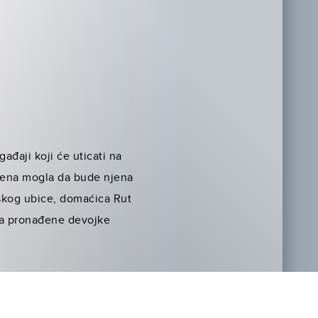
ađaji koji će uticati na
ijena mogla da bude njena
ijskog ubice, domaćica Rut
jka pronađene devojke