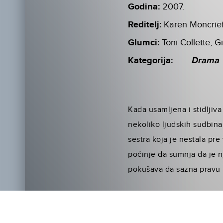
Godina:
2007.
Reditelj:
Karen Moncrief
Glumci:
Toni Collette, 
Kategorija:
Drama
Kada usamljena i stidljiva
nekoliko ljudskih sudbina
sestra koja je nestala pr
počinje da sumnja da je n
pokušava da sazna pravu 