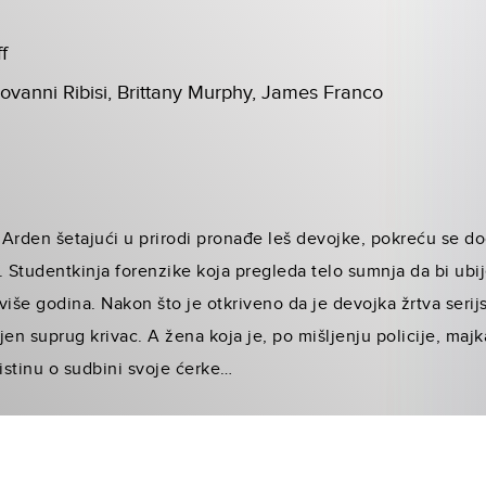
f
Giovanni Ribisi, Brittany Murphy, James Franco
 Arden šetajući u prirodi pronađe leš devojke, pokreću se dog
. Studentkinja forenzike koja pregleda telo sumnja da bi ub
e više godina. Nakon što je otkriveno da je devojka žrtva ser
jen suprug krivac. A žena koja je, po mišljenju policije, ma
istinu o sudbini svoje ćerke…