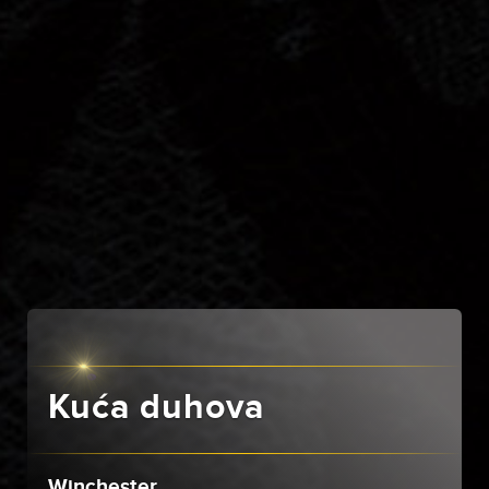
Kuća duhova
Winchester