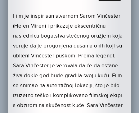
Film je inspirisan stvarnom Sarom Vinčester
(Helen Miren) i prikazuje ekscentričnu
naslednicu bogatstva stečenog oružjem koja
veruje da je progonjena dušama onih koji su
ubijeni Vinčester puškom. Prema legendi,
Sara Vinčester je verovala da će da ostane
živa dokle god bude gradila svoju kuću. Film
se snimao na autentičnoj lokaciji, što je bilo
izuzetno teško i komplikovano filmskoj ekipi
s obzirom na skučenost kuće. Sara Vinčester
je beskrajno i stalno gradila tu kuću, verujući
da će je, ako prestane, duhovi ubijenih da
progone i na kraju da ubiju. Kuću je gradila