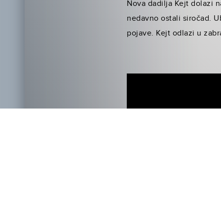
Nova dadilja Kejt dolazi n
nedavno ostali siročad. U
pojave. Kejt odlazi u za