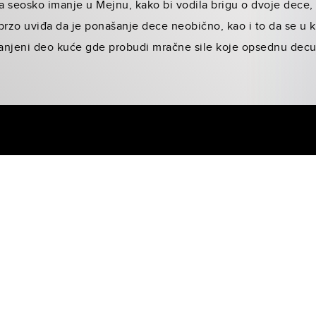
a seosko imanje u Mejnu, kako bi vodila brigu o dvoje dece, F
brzo uviđa da je ponašanje dece neobično, kao i to da se u
branjeni deo kuće gde probudi mračne sile koje opsednu decu