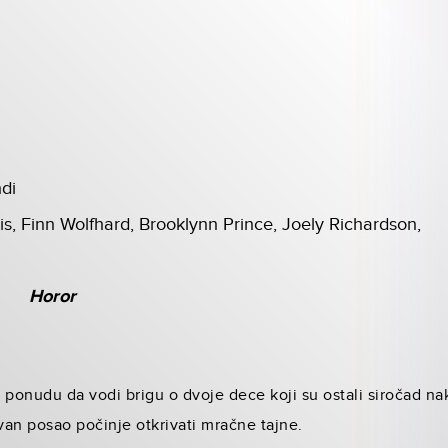
ndi
, Finn Wolfhard, Brooklynn Prince, Joely Richardson,
Horor
 ponudu da vodi brigu o dvoje dece koji su ostali siročad nak
an posao počinje otkrivati mračne tajne.