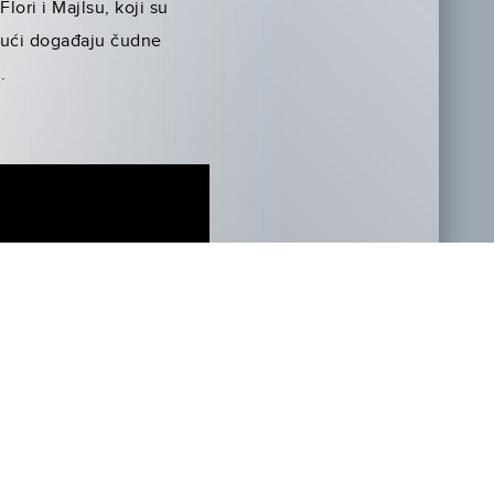
lori i Majlsu, koji su
 kući događaju čudne
.