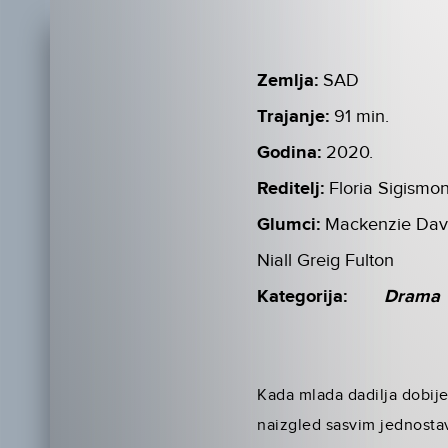
Zemlja:
SAD
Trajanje:
91 min.
Godina:
2020.
Reditelj:
Floria Sigismo
Glumci:
Mackenzie Davis
Niall Greig Fulton
Kategorija:
Drama
Kada mlada dadilja dobije
naizgled sasvim jednostav