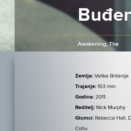
Buđen
Awakening, The
Zemlja:
Velika Britanija
Trajanje:
103 min.
Godina:
2011.
Reditelj:
Nick Murphy
Glumci:
Rebecca Hall, 
Cohu