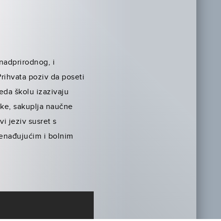
nadprirodnog, i
rihvata poziv da poseti
eda školu izazivaju
mke, sakuplja naučne
vi jeziv susret s
nenađujućim i bolnim