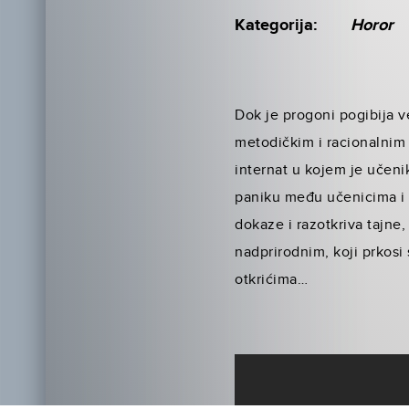
Kategorija:
Horor
Dok je progoni pogibija v
metodičkim i racionalnim
internat u kojem je učen
paniku među učenicima i 
dokaze i razotkriva tajne,
nadprirodnim, koji prkos
otkrićima…