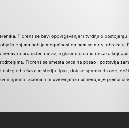
erenika, Florens se bavi opovrgavanjem tvrdnji o postojanju 
 objašnjenjima pobija mogućnost da nam se mrtvi obraćaju. P
ik nedavno pronađen mrtav, a glasine o duhu dečaka koji ops
roditeljima. Florens se smesta baca na posao i postavlja za
 i naizgled rešava misteriju. Ipak, dok se sprema da ode, doži
i svim njenim racionalnim uverenjima i usmeruje je prema iz