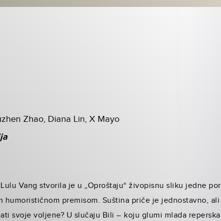
zhen Zhao, Diana Lin, X Mayo
ja
a Lulu Vang stvorila je u „Oproštaju“ živopisnu sliku jedne p
m humorističnom premisom. Suština priče je jednostavno, ali 
agati svoje voljene? U slučaju Bili – koju glumi mlada repersk