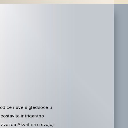
orodice i uvela gledaoce u
postavlja intrigantno
a zvezda Akvafina u svojoj