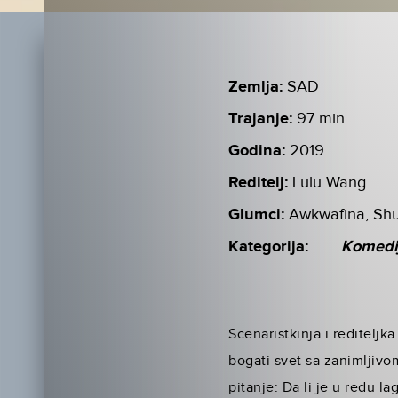
Zemlja:
SAD
Trajanje:
97 min.
Godina:
2019.
Reditelj:
Lulu Wang
Glumci:
Awkwafina, Shu
Kategorija:
Komedi
Scenaristkinja i rediteljk
bogati svet sa zanimljivo
pitanje: Da li je u redu l