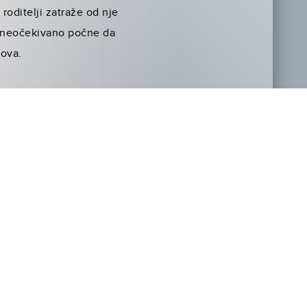
roditelji zatraže od nje
li neočekivano počne da
nova.