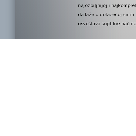
najozbiljnijoj i najkomple
da laže o dolazećoj smrti
osveštava suptilne načine