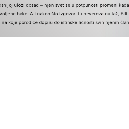
ksnijoj ulozi dosad – njen svet se u potpunosti promeni kada 
 voljene bake. Ali nakon što izgovori tu neverovatnu laž, Bi
 na koje porodice dopiru do istinske ličnosti svih njenih čla