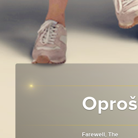
Oproš
Farewell, The